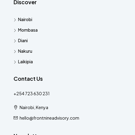
Discover
Nairobi
Mombasa
Diani
Nakuru
Laikipia
Contact Us
+254 723 630 231
Nairobi, Kenya
hello@frontnineadvisory.com