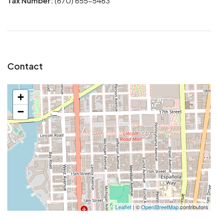
Tax Number:
(670) 655-5463
Contact
+
−
Leaflet
| ©
OpenStreetMap
contributors